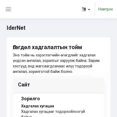
Үндсэн агуулга руу шилжих
Нэвтрэх
Хажуугийн самбар
IderNet
Өгөгдөл хадгалалтын тойм
Энэ тойм нь хэрэглэгчийн өгөгдлийг хадгалах
үндсэн ангилал, зорилгыг харуулж байна. Зарим
хэсгүүд энд жагсаагдсанаас илүү тодорхой
ангилал, зорилготой байж болно.
Сайт
Зорилго
Хадгалах хугацаа
Хадгалах хугацааг тодорхойлоогүй