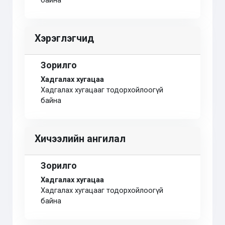
байна
Хэрэглэгчид
Зорилго
Хадгалах хугацаа
Хадгалах хугацааг тодорхойлоогүй
байна
Хичээлийн ангилал
Зорилго
Хадгалах хугацаа
Хадгалах хугацааг тодорхойлоогүй
байна